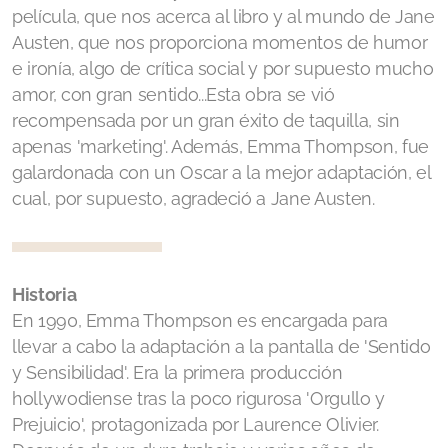
película, que nos acerca al libro y al mundo de Jane
Austen, que nos proporciona momentos de humor
Orgullo y Prejuicio - Antiguas
e ironía, algo de crítica social y por supuesto mucho
Orgullo y Prejuicio - 1940
amor, con gran sentido...Esta obra se vió
recompensada por un gran éxito de taquilla, sin
Orgullo y Prejuicio - 1980
apenas 'marketing'. Además, Emma Thompson, fue
galardonada con un Oscar a la mejor adaptación, el
Orgullo y Prejuicio - 1995
cual, por supuesto, agradeció a Jane Austen.
Orgullo y Prejuicio - 2005
Orgullo y Prejuicio - 2025 (Netflix)
Historia
Mansfield Park - adaptaciones
En 1990, Emma Thompson es encargada para
llevar a cabo la adaptación a la pantalla de 'Sentido
Mansfield Park - 1983
y Sensibilidad'. Era la primera producción
hollywodiense tras la poco rigurosa 'Orgullo y
Mansfield Park - 1999
Prejuicio', protagonizada por Laurence Olivier.