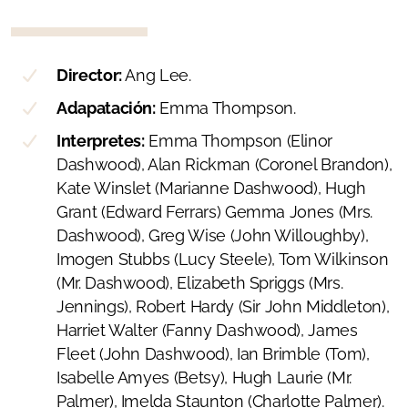
Biografías y críticas
Libros inspirados
Director:
Ang Lee.
Fantástico
Adapatación:
Emma Thompson.
Interpretes:
Emma Thompson (Elinor
Secuelas y fanfics
Dashwood), Alan Rickman (Coronel Brandon),
Cómics
Kate Winslet (Marianne Dashwood), Hugh
Grant (Edward Ferrars) Gemma Jones (Mrs.
Infantil
Dashwood), Greg Wise (John Willoughby),
Imogen Stubbs (Lucy Steele), Tom Wilkinson
Reseñas de la A a la G
(Mr. Dashwood), Elizabeth Spriggs (Mrs.
Reseñas de la H a la Q
Jennings), Robert Hardy (Sir John Middleton),
Harriet Walter (Fanny Dashwood), James
Reseñas de la O a la Z
Fleet (John Dashwood), Ian Brimble (Tom),
Isabelle Amyes (Betsy), Hugh Laurie (Mr.
Palmer), Imelda Staunton (Charlotte Palmer).