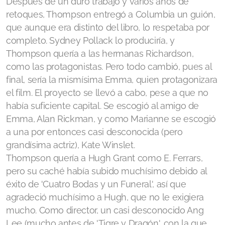
Después de un duro trabajo y varios años de
Mansfield Park - 2007
retoques, Thompson entregó a Columbia un guión,
que aunque era distinto del libro, lo respetaba por
Emma - adaptaciones
completo. Sydney Pollack lo produciría, y
Emma - Antiguas
Thompson quería a las hermanas Richardson,
como las protagonistas. Pero todo cambió, pues al
Emma - 1972
final, sería la mismísima Emma, quien protagonizara
el film. El proyecto se llevó a cabo, pese a que no
Emma - 1996 (Cine)
había suficiente capital. Se escogió al amigo de
Emma - 1996 (TV)
Emma, Alan Rickman, y como Marianne se escogió
a una por entonces casi desconocida (pero
Emma - 2009
grandísima actriz), Kate Winslet.
Thompson quería a Hugh Grant como E. Ferrars,
Emma - 2020
pero su caché había subido muchísimo debido al
éxito de 'Cuatro Bodas y un Funeral', así que
La Abadía de Northanger - adaptaciones
agradeció muchísimo a Hugh, que no le exigiera
mucho. Como director, un casi desconocido Ang
La Abadía de Northanger - 1968
Lee (mucho antes de 'Tigre y Dragón', con la que