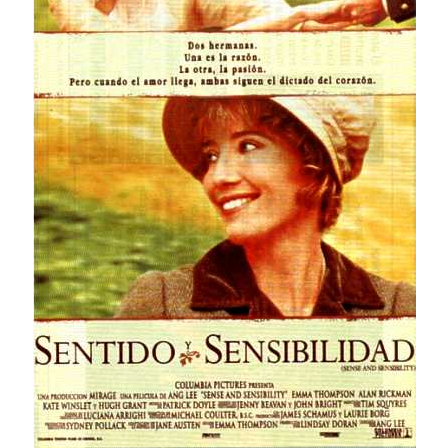
A la Señorita Austen
Orgullo y Prejuicio 200
Historia de los Austenitas
Austenitas. Guía sobre el universo de Jane Austen
Nuestras películas
Nuestros libros
Instrucciones de Juegos
Obras de Jane Austen