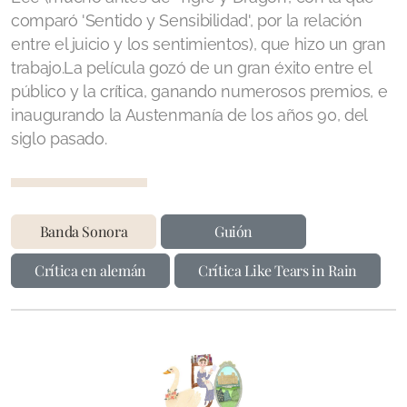
La Abadía de Northanger - 1987
comparó 'Sentido y Sensibilidad', por la relación
entre el juicio y los sentimientos), que hizo un gran
La Abadía de Northanger - 2007
trabajo.La película gozó de un gran éxito entre el
público y la crítica, ganando numerosos premios, e
Persuasión - adaptaciones
inaugurando la Austenmanía de los años 90, del
siglo pasado.
Persuasión - Antiguas
Persuasión - 1972
Persuasión - 1995
Banda Sonora
Guión
Persuasión - 2007
Crítica en alemán
Crítica Like Tears in Rain
Persuasión - 2022
Otras novelas, biografias y documentales
Amor y Amistad - 2016