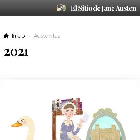
El Sitio de Jane Austen
Inicio
Austenitas
2021
En las noticias
Referencias
Ilustraciones
Didáctico