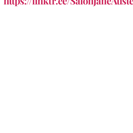
https://linktr.ee/SalonJaneAust
Biografías y críticas
Libros inspirados
Fantástico
Secuelas y fanfics
Cómics
Infantil
Reseñas de la A a la G
Reseñas de la H a la Q
Reseñas de la O a la Z