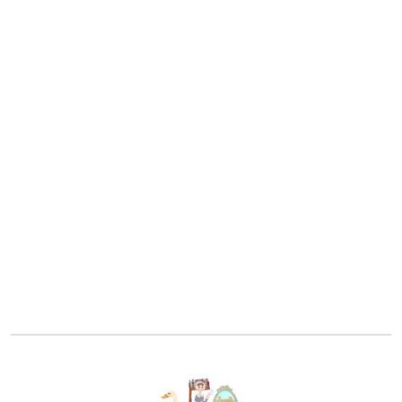
Orgullo y Prejuicio - Antiguas
Orgullo y Prejuicio - 1940
Orgullo y Prejuicio - 1980
Orgullo y Prejuicio - 1995
Orgullo y Prejuicio - 2005
Orgullo y Prejuicio - 2025 (Netflix)
Mansfield Park - adaptaciones
Mansfield Park - 1983
Mansfield Park - 1999