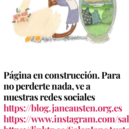
A la Señorita Austen
Orgullo y Prejuicio 200
Historia de los Austenitas
Austenitas. Guía sobre el universo de Jane Austen
Nuestras películas
Nuestros libros
Página en construcción. Para
Instrucciones de Juegos
no perderte nada, ve a
nuestras redes sociales
https://blog.janeausten.org.es
https://www.instagram.com/sal
Obras de Jane Austen