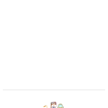
Orgullo y Prejuicio - Antiguas
Orgullo y Prejuicio - 1940
Orgullo y Prejuicio - 1980
Orgullo y Prejuicio - 1995
Orgullo y Prejuicio - 2005
Orgullo y Prejuicio - 2025 (Netflix)
Mansfield Park - adaptaciones
Mansfield Park - 1983
Mansfield Park - 1999