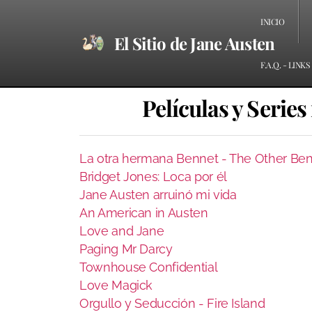
INICIO
El Sitio de Jane Austen
F.A.Q. - LINKS
Películas y Series
La otra hermana Bennet - The Other Ben
Bridget Jones: Loca por él
Jane Austen arruinó mi vida
An American in Austen
Love and Jane
Paging Mr Darcy
Townhouse Confidential
Love Magick
Orgullo y Seducción - Fire Island